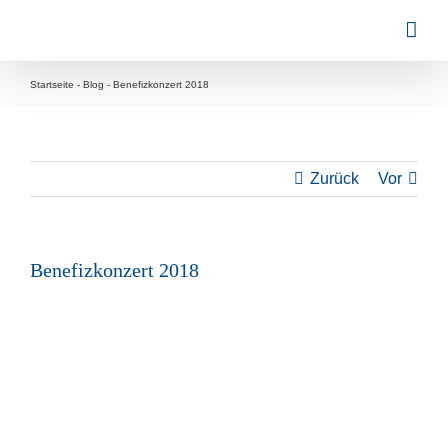
Zum
Inhalt
springen
Startseite
-
Blog
-
Benefizkonzert 2018
Zurück
Vor
Benefizkonzert 2018
Zeige
grösseres
Bild