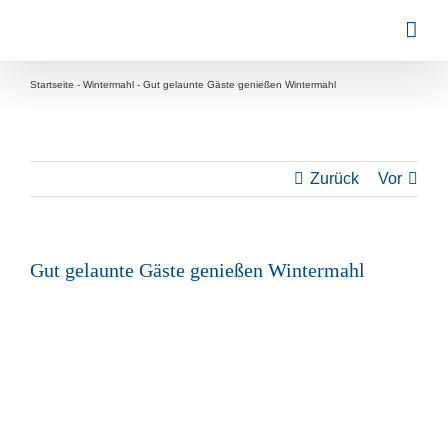
Zum
Inhalt
springen
Startseite
-
Wintermahl
-
Gut gelaunte Gäste genießen Wintermahl
Zurück
Vor
Gut gelaunte Gäste genießen Wintermahl
Zeige
grösseres
Bild