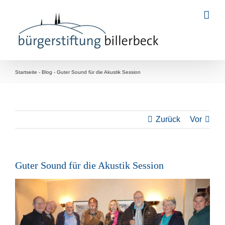
Zum
Inhalt
springen
Startseite
-
Blog
-
Guter Sound für die Akustik Session
Zurück
Vor
Guter Sound für die Akustik Session
Zeige
grösseres
Bild