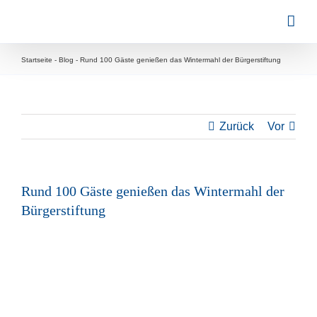
Zum
Inhalt
springen
Startseite
-
Blog
-
Rund 100 Gäste genießen das Wintermahl der Bürgerstiftung
Zurück
Vor
Rund 100 Gäste genießen das Wintermahl der
Bürgerstiftung
Zeige
grösseres
Bild