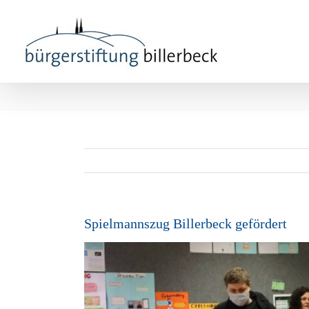
Zum
Inhalt
springen
Spielmannszug Billerbeck gefördert
Zeige
grösseres
Bild