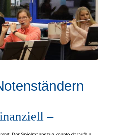
Notenständern
inanziell –
timmt. Der Spielmannszug konnte daraufhin