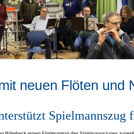
mit neuen Flöten und 
nterstützt Spielmannszug f
tung Billerbeck einem Förderantrag des Spielmannszuges zuges