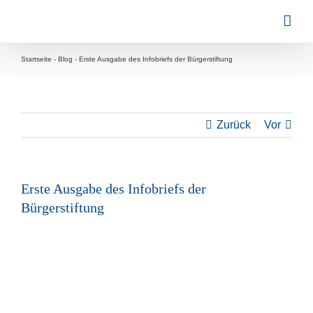
Zum
Inhalt
springen
Startseite
-
Blog
-
Erste Ausgabe des Infobriefs der Bürgerstiftung
Zurück
Vor
Erste Ausgabe des Infobriefs der
Bürgerstiftung
Zeige
grösseres
Bild