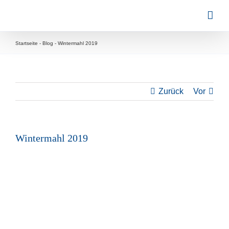
Zum
Inhalt
springen
Startseite
-
Blog
-
Wintermahl 2019
Zurück
Vor
Wintermahl 2019
Zeige
grösseres
Bild