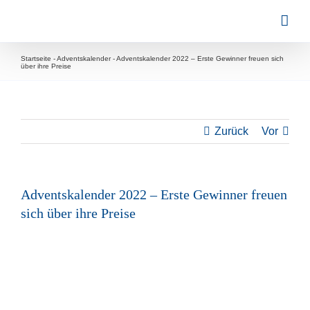
Zum
Inhalt
springen
Startseite
-
Adventskalender
-
Adventskalender 2022 – Erste Gewinner freuen sich
über ihre Preise
Zurück
Vor
Adventskalender 2022 – Erste Gewinner freuen
sich über ihre Preise
Zeige
grösseres
Bild